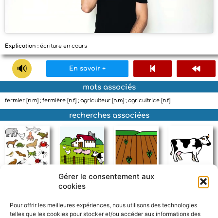
Explication :
écriture en cours
En savoir +
mots associés
fermier [n.m] ; fermière [n.f] ; agriculteur [n.m] ; agricultrice [n.f]
recherches associées
Gérer le consentement aux
animaux
ferme
champ
vache
cookies
Pour offrir les meilleures expériences, nous utilisons des technologies
telles que les cookies pour stocker et/ou accéder aux informations des