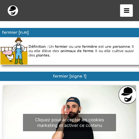
Aller
au
contenu
fermier [n.m]
Définition
: Un
fermier
ou une
fermière
est une
personne
. Il
ou elle élève des
animaux de ferme
. Il ou elle cultive aussi
des
plantes
.
fermier [signe 1]
Cliquez pour accepter les cookies
marketing et activer ce contenu