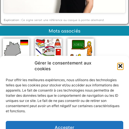
Explication :
Ce signe serait une référence au casque à pointe allemand.
Mots associés
Gérer le consentement aux
cookies
Allemagne
École
Professeur
Pour offrir les meilleures expériences, nous utilisons des technologies
telles que les cookies pour stocker et/ou accéder aux informations des
appareils. Le fait de consentir à ces technologies nous permettra de
traiter des données telles que le comportement de navigation ou les ID
uniques sur ce site. Le fait de ne pas consentir ou de retirer son
consentement peut avoir un effet négatif sur certaines caractéristiques
et fonctions.
F
W
M
P
a
h
e
a
c
a
s
r
Accepter