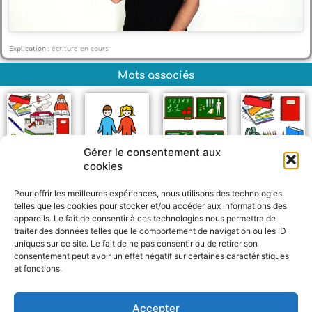
Explication :
écriture en cours
Mots associés
Gérer le consentement aux
cookies
École
Enfant
Matières scolaires
Affaires scolaires
Pour offrir les meilleures expériences, nous utilisons des technologies
telles que les cookies pour stocker et/ou accéder aux informations des
appareils. Le fait de consentir à ces technologies nous permettra de
traiter des données telles que le comportement de navigation ou les ID
uniques sur ce site. Le fait de ne pas consentir ou de retirer son
consentement peut avoir un effet négatif sur certaines caractéristiques
et fonctions.
F
W
M
P
a
h
e
a
c
a
s
r
Accepter