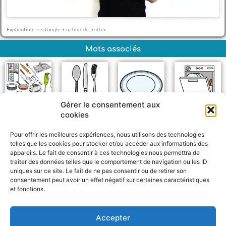
Explication :
rectangle + action de frotter
Mots associés
Gérer le consentement aux
cookies
Objets de la cuisine
Couverts
Assiette
Lave-vaisselle
Pour offrir les meilleures expériences, nous utilisons des technologies
telles que les cookies pour stocker et/ou accéder aux informations des
appareils. Le fait de consentir à ces technologies nous permettra de
traiter des données telles que le comportement de navigation ou les ID
uniques sur ce site. Le fait de ne pas consentir ou de retirer son
consentement peut avoir un effet négatif sur certaines caractéristiques
et fonctions.
F
W
M
P
a
h
e
a
c
a
s
r
Accepter