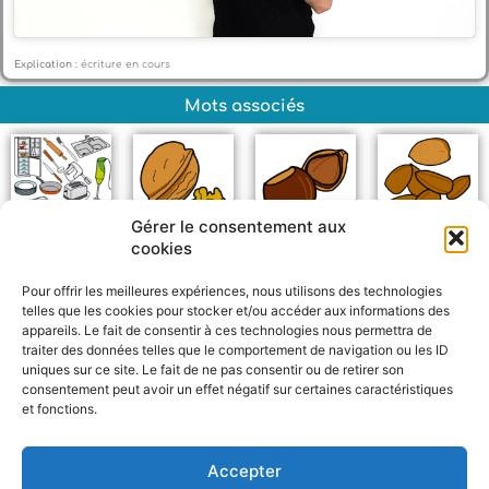
Explication :
écriture en cours
Mots associés
Gérer le consentement aux
cookies
Objets de la cuisine
Noix
Noisettes
Amande
Pour offrir les meilleures expériences, nous utilisons des technologies
telles que les cookies pour stocker et/ou accéder aux informations des
appareils. Le fait de consentir à ces technologies nous permettra de
traiter des données telles que le comportement de navigation ou les ID
uniques sur ce site. Le fait de ne pas consentir ou de retirer son
consentement peut avoir un effet négatif sur certaines caractéristiques
et fonctions.
F
W
M
P
a
h
e
a
c
a
s
r
Accepter