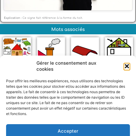
Explication :
Ce signe fait référence à la forme du toit.
Mots associés
Gérer le consentement aux
cookies
Maison
Cheminée
Tuile
Grenier
Pour offrir les meilleures expériences, nous utilisons des technologies
telles que les cookies pour stocker et/ou accéder aux informations des
appareils. Le fait de consentir à ces technologies nous permettra de
traiter des données telles que le comportement de navigation ou les ID
uniques sur ce site. Le fait de ne pas consentir ou de retirer son
consentement peut avoir un effet négatif sur certaines caractéristiques
et fonctions.
F
W
M
P
a
h
e
a
c
a
s
r
Accepter