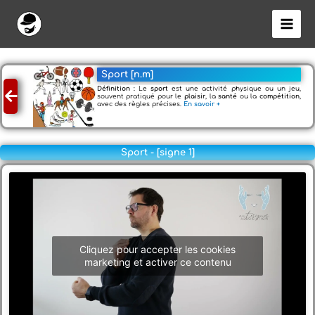
Aller
au
contenu
Sport [n.m]
Définition :
Le
sport
est une activité physique ou un jeu,
souvent pratiqué pour le
plaisir
, la
santé
ou la
compétition
,
avec des règles précises.
En savoir +
Sport - [signe 1]
Cliquez pour accepter les cookies
marketing et activer ce contenu