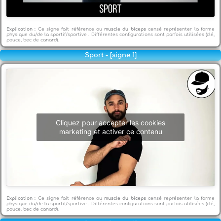
Explication :
Ce signe fait référence au
muscle du biceps
censé représenter la forme
physique du/de la sportif/sportive . Différentes configurations sont parfois utilisées (clé,
pouce, bec de canard).
Sport - [signe 1]
Cliquez pour accepter les cookies
marketing et activer ce contenu
Explication :
Ce signe fait référence au
muscle du biceps
censé représenter la forme
physique du/de la sportif/sportive . Différentes configurations sont parfois utilisées (clé,
pouce, bec de canard).