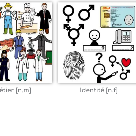
tier [n.m]
Identité [n.f]