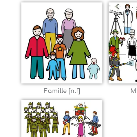
Famille [n.f]
Mé