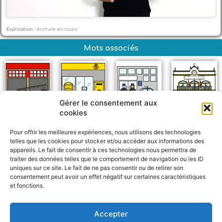
Explication :
écriture en cours
Mots associés
Gérer le consentement aux
cookies
Pompier
Poste
Police
Mairie
Pour offrir les meilleures expériences, nous utilisons des technologies
telles que les cookies pour stocker et/ou accéder aux informations des
appareils. Le fait de consentir à ces technologies nous permettra de
traiter des données telles que le comportement de navigation ou les ID
uniques sur ce site. Le fait de ne pas consentir ou de retirer son
consentement peut avoir un effet négatif sur certaines caractéristiques
et fonctions.
F
W
M
P
a
h
e
a
c
a
s
r
Accepter