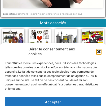
Explication :
Bâtiment + maire / mairie (référence à l’écharpe de l’élu).
Mots associés
Gérer le consentement aux
cookies
Maire
Mariage
Ville
Village
Pour offrir les meilleures expériences, nous utilisons des technologies
telles que les cookies pour stocker et/ou accéder aux informations des
appareils. Le fait de consentir à ces technologies nous permettra de
traiter des données telles que le comportement de navigation ou les ID
uniques sur ce site. Le fait de ne pas consentir ou de retirer son
consentement peut avoir un effet négatif sur certaines caractéristiques
et fonctions.
F
W
M
P
a
h
e
a
c
a
s
r
Accepter