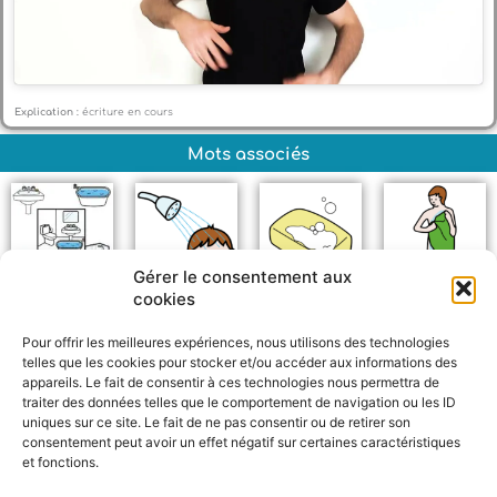
Explication :
écriture en cours
Mots associés
Gérer le consentement aux
cookies
Salle de bain
Douche
Savon
Se sécher
Pour offrir les meilleures expériences, nous utilisons des technologies
telles que les cookies pour stocker et/ou accéder aux informations des
appareils. Le fait de consentir à ces technologies nous permettra de
traiter des données telles que le comportement de navigation ou les ID
uniques sur ce site. Le fait de ne pas consentir ou de retirer son
consentement peut avoir un effet négatif sur certaines caractéristiques
et fonctions.
F
W
M
P