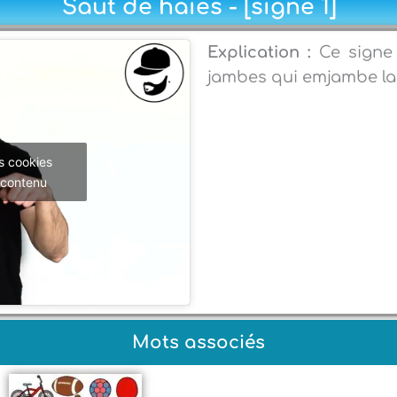
Saut de haies - [signe 1]
Explication :
Ce signe
jambes qui emjambe la 
s cookies
 contenu
Mots associés