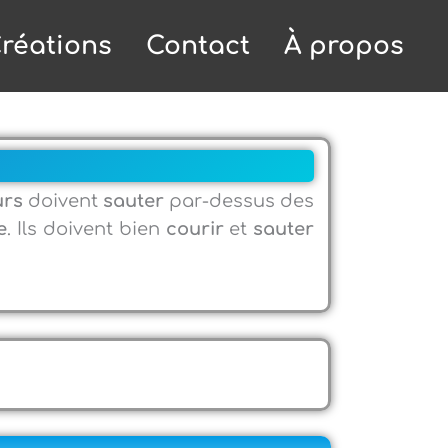
réations
Contact
À propos
urs
doivent
sauter
par-dessus des
e
. Ils doivent bien
courir
et
sauter