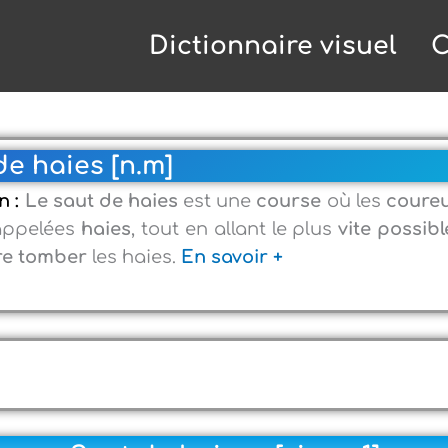
Dictionnaire visuel
C
de haies [n.m]
n :
Le saut de haies
est une
course
où les
coure
ppelées
haies
, tout en allant le plus
vite possibl
re tomber
les haies.
En savoir +