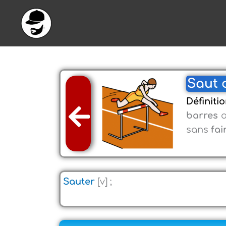
Aller
au
contenu
Saut 
Définitio
barres
a
sans
fai
Sauter
[v] ;