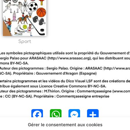
Sport
F
W
M
P
Gérer le consentement aux cookies
a
h
e
a