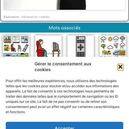
Explication :
Information + météo
Mots associés
Gérer le consentement aux
Télévision +
Regarder la
Télécommande
Météo
cookies
télévision
Pour offrir les meilleures expériences, nous utilisons des technologies
telles que les cookies pour stocker et/ou accéder aux informations des
appareils. Le fait de consentir à ces technologies nous permettra de
traiter des données telles que le comportement de navigation ou les ID
uniques sur ce site. Le fait de ne pas consentir ou de retirer son
consentement peut avoir un effet négatif sur certaines caractéristiques
et fonctions.
F
W
M
P
a
h
e
a
c
a
s
r
Accepter