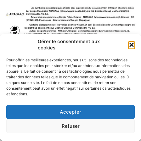
Gérer le consentement aux
cookies
F
W
M
P
a
h
e
a
Pour offrir les meilleures expériences, nous utilisons des technologies
c
a
s
r
telles que les cookies pour stocker et/ou accéder aux informations des
e
t
s
t
appareils. Le fait de consentir à ces technologies nous permettra de
b
s
e
a
traiter des données telles que le comportement de navigation ou les ID
o
A
n
g
uniques sur ce site. Le fait de ne pas consentir ou de retirer son
o
p
g
e
consentement peut avoir un effet négatif sur certaines caractéristiques
k
p
e
r
et fonctions.
r
Accepter
Refuser
Politique de confidentialité
CGU – Mentions légales
Contact