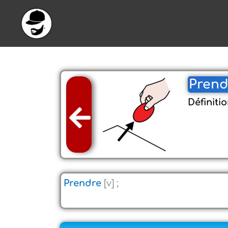
Aller
au
contenu
Prend
Définitio
Prendre
[v] ;