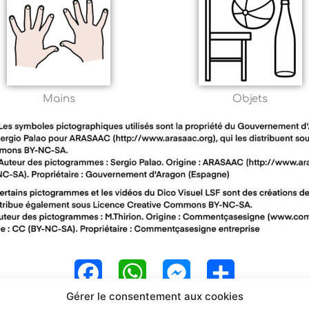
Mains
Objets
F
W
M
P
Gérer le consentement aux cookies
a
h
e
a