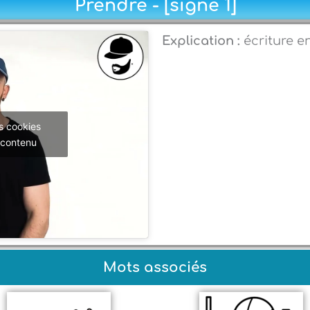
Prendre - [signe 1]
Explication :
écriture e
s cookies
 contenu
Mots associés