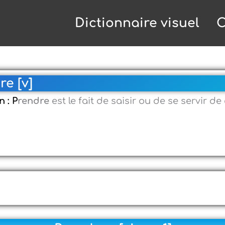
Dictionnaire visuel
C
re [v]
n : P
rendre
est le fait de saisir ou de se servir d