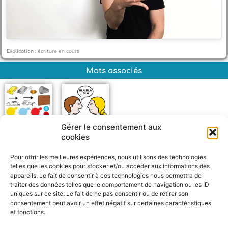
Explication :
écriture en cours
Mots associés
Gérer le consentement aux
cookies
Propriétés
Parler
Pour offrir les meilleures expériences, nous utilisons des technologies
telles que les cookies pour stocker et/ou accéder aux informations des
appareils. Le fait de consentir à ces technologies nous permettra de
traiter des données telles que le comportement de navigation ou les ID
uniques sur ce site. Le fait de ne pas consentir ou de retirer son
consentement peut avoir un effet négatif sur certaines caractéristiques
et fonctions.
F
W
M
P