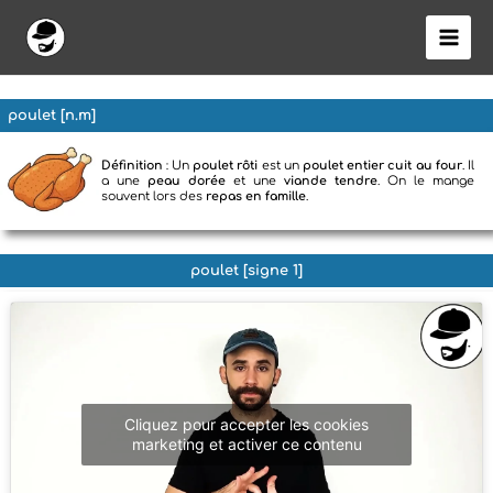
Aller
au
contenu
poulet [n.m]
Définition
: Un
poulet rôti
est un
poulet entier cuit au four
. Il
a une
peau dorée
et une
viande tendre
. On le mange
souvent lors des
repas en famille
.
poulet [signe 1]
Cliquez pour accepter les cookies
marketing et activer ce contenu