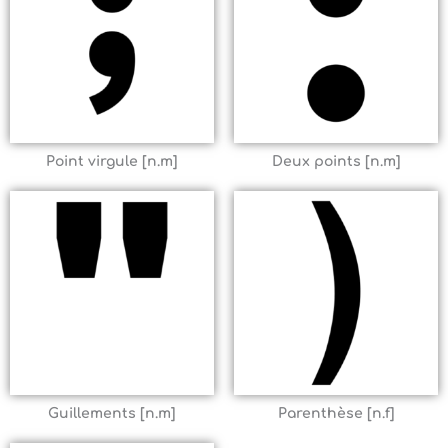
Point virgule [n.m]
Deux points [n.m]
Guillements [n.m]
Parenthèse [n.f]