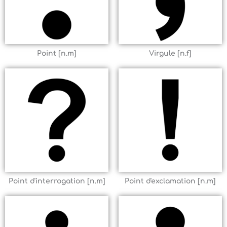
Point [n.m]
Virgule [n.f]
Point d'interrogation [n.m]
Point d'exclamation [n.m]