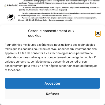
Gérer le consentement aux
F
W
M
P
cookies
a
h
e
a
c
a
s
r
Pour offrir les meilleures expériences, nous utilisons des technologies
e
t
s
t
telles que les cookies pour stocker et/ou accéder aux informations des
b
s
e
a
appareils. Le fait de consentir à ces technologies nous permettra de
o
A
n
g
traiter des données telles que le comportement de navigation ou les ID
o
p
g
e
uniques sur ce site. Le fait de ne pas consentir ou de retirer son
k
p
e
r
consentement peut avoir un effet négatif sur certaines caractéristiques
r
et fonctions.
Accepter
Refuser
Politique de confidentialité
CGU – Mentions légales
Contact