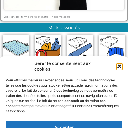
Explication :
forme de la planche + nager/piscine.
Mots associés
Gérer le consentement aux
Piscine
Équipement de
Frite
Ceinture de
cookies
natation
flotteurs
Pour offrir les meilleures expériences, nous utilisons des technologies
telles que les cookies pour stocker et/ou accéder aux informations des
appareils. Le fait de consentir à ces technologies nous permettra de
traiter des données telles que le comportement de navigation ou les ID
uniques sur ce site. Le fait de ne pas consentir ou de retirer son
consentement peut avoir un effet négatif sur certaines caractéristiques
et fonctions.
F
W
M
P
a
h
e
a
c
a
s
r
Accepter