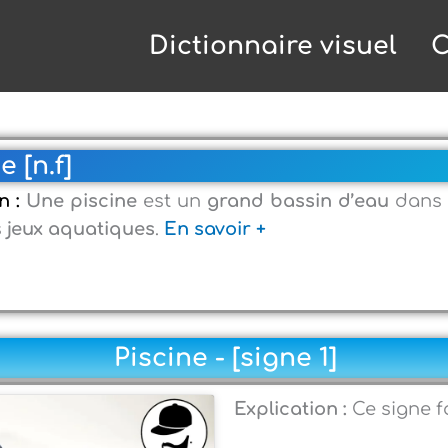
Dictionnaire visuel
C
e [n.f]
on :
Une piscine
est un
grand bassin d’eau
dans 
s
jeux aquatiques
.
En savoir +
Piscine - [signe 1]
Explication :
Ce signe f