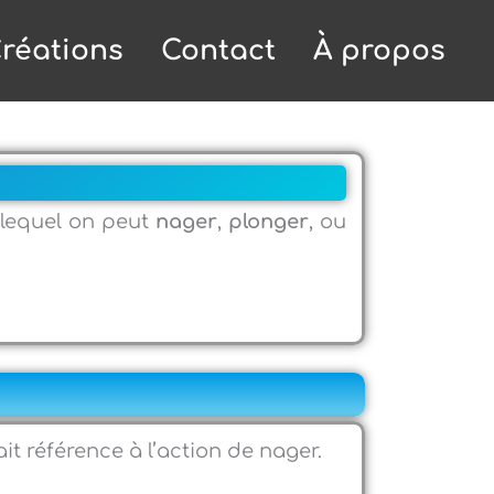
réations
Contact
À propos
lequel on peut
nager
,
plonger
, ou
ait référence à l’action de nager.