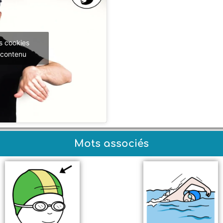
s cookies
 contenu
Mots associés