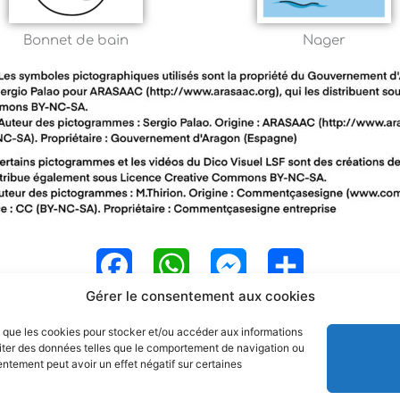
Bonnet de bain
Nager
F
W
M
P
Gérer le consentement aux cookies
a
h
e
a
es que les cookies pour stocker et/ou accéder aux informations
c
a
s
r
raiter des données telles que le comportement de navigation ou
sentement peut avoir un effet négatif sur certaines
e
t
s
t