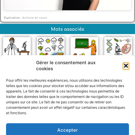
Explication :
écriture en cours
Mots associés
Gérer le consentement aux
cookies
Scientifique
Météo
Professeur
Biologie
Pour offrir les meilleures expériences, nous utilisons des technologies
telles que les cookies pour stocker et/ou accéder aux informations des
appareils. Le fait de consentir à ces technologies nous permettra de
traiter des données telles que le comportement de navigation ou les ID
uniques sur ce site. Le fait de ne pas consentir ou de retirer son
consentement peut avoir un effet négatif sur certaines caractéristiques
et fonctions.
F
W
M
P
a
h
e
a
c
a
s
r
Accepter