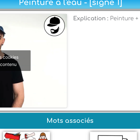
Peinture à l'eau - [signe 1]
Explication :
Peinture +
s cookies
 contenu
Mots associés