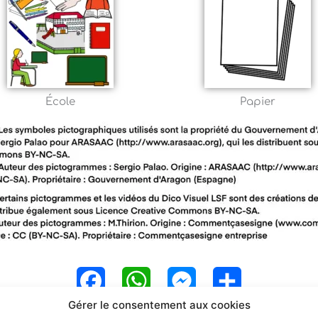
École
Papier
F
W
M
P
Gérer le consentement aux cookies
a
h
e
a