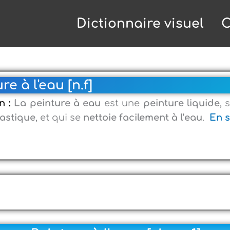
Dictionnaire visuel
C
re à l'eau [n.f]
on :
La peinture à eau
est une
peinture liquide
, 
lastique
, et qui se
nettoie facilement à l’eau
.
En s