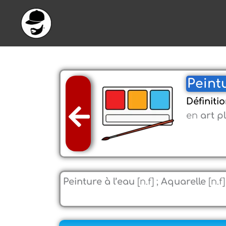
Aller
au
contenu
Peintu
Définiti
en
art p
Peinture à l’eau
[n.f] ;
Aquarelle
[n.f]