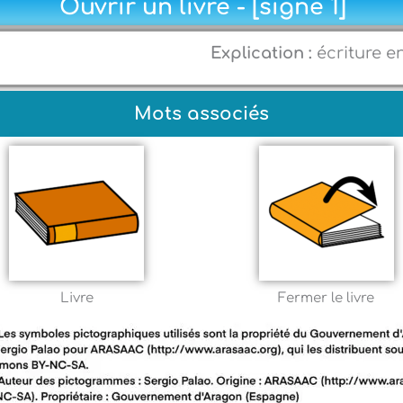
Ouvrir un livre - [signe 1]
Explication :
écriture e
Mots associés
Livre
Fermer le livre