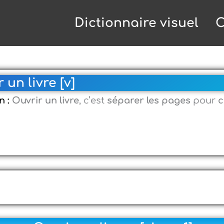
Dictionnaire visuel
C
 un livre [v]
n :
Ouvrir un livre
, c’est
séparer les pages
pour
c