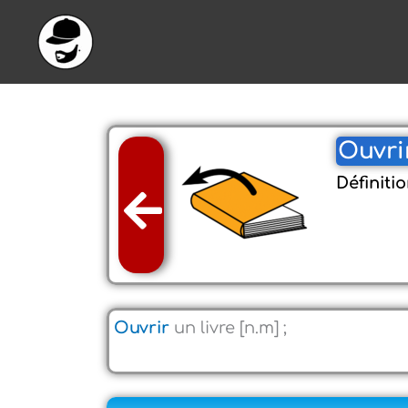
Aller
au
contenu
Ouvrir
Définitio
Ouvrir
un livre [n.m] ;