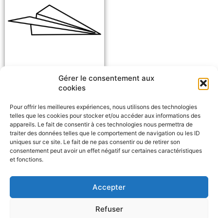
Gérer le consentement aux
Avion en papier [n.m]
cookies
Pour offrir les meilleures expériences, nous utilisons des technologies
telles que les cookies pour stocker et/ou accéder aux informations des
appareils. Le fait de consentir à ces technologies nous permettra de
traiter des données telles que le comportement de navigation ou les ID
uniques sur ce site. Le fait de ne pas consentir ou de retirer son
consentement peut avoir un effet négatif sur certaines caractéristiques
et fonctions.
Signaler un problème
Accepter
F
W
M
P
a
h
e
a
c
a
s
r
Refuser
e
t
s
t