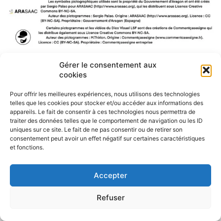
Gérer le consentement aux
F
W
M
P
cookies
a
h
e
a
c
a
s
r
Pour offrir les meilleures expériences, nous utilisons des technologies
e
t
s
t
telles que les cookies pour stocker et/ou accéder aux informations des
b
s
e
a
appareils. Le fait de consentir à ces technologies nous permettra de
o
A
n
g
traiter des données telles que le comportement de navigation ou les ID
o
p
g
e
uniques sur ce site. Le fait de ne pas consentir ou de retirer son
k
p
e
r
consentement peut avoir un effet négatif sur certaines caractéristiques
r
et fonctions.
Accepter
Refuser
Politique de confidentialité
CGU – Mentions légales
Contact