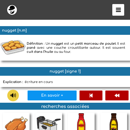
Aller
au
contenu
nugget [n.m]
Définition
: Un
nugget
est un
petit morceau de poulet
. Il est
pané
avec une couche croustillante autour. Il est souvent
cuit dans l’huile
ou au four.
nugget [signe 1]
Explication :
écriture en cours
En savoir +
recherches associées