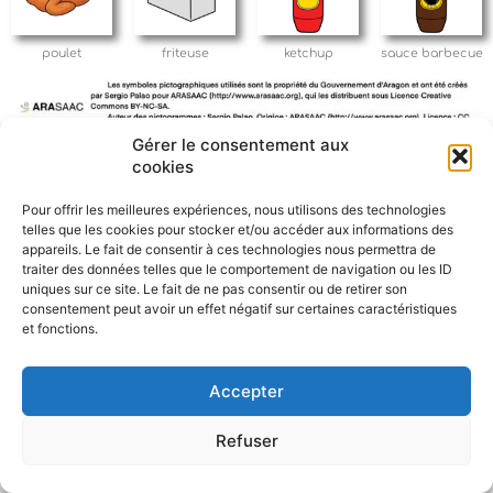
poulet
friteuse
ketchup
sauce barbecue
Gérer le consentement aux
cookies
Pour offrir les meilleures expériences, nous utilisons des technologies
telles que les cookies pour stocker et/ou accéder aux informations des
F
W
M
P
appareils. Le fait de consentir à ces technologies nous permettra de
traiter des données telles que le comportement de navigation ou les ID
a
h
e
a
uniques sur ce site. Le fait de ne pas consentir ou de retirer son
c
a
s
r
consentement peut avoir un effet négatif sur certaines caractéristiques
e
t
s
t
et fonctions.
b
s
e
a
o
A
n
g
o
p
g
e
Accepter
k
p
e
r
r
Refuser
Politique de confidentialité
CGU – Mentions légales
Contact