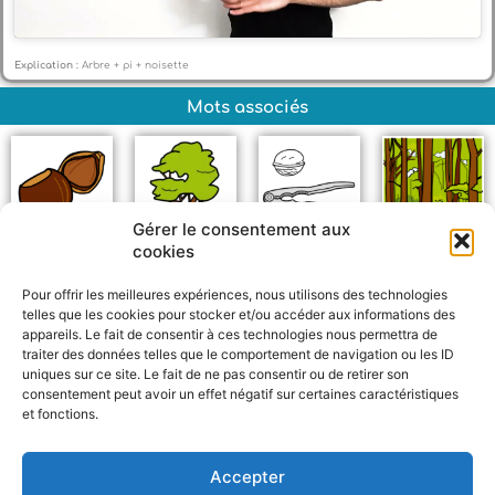
Explication :
Arbre + pi + noisette
Mots associés
Gérer le consentement aux
cookies
Noisette
Arbre
Casse-noix
Forêt
Pour offrir les meilleures expériences, nous utilisons des technologies
telles que les cookies pour stocker et/ou accéder aux informations des
appareils. Le fait de consentir à ces technologies nous permettra de
traiter des données telles que le comportement de navigation ou les ID
uniques sur ce site. Le fait de ne pas consentir ou de retirer son
consentement peut avoir un effet négatif sur certaines caractéristiques
et fonctions.
F
W
M
P
a
h
e
a
c
a
s
r
Accepter