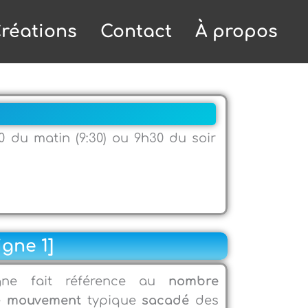
réations
Contact
À propos
0 du matin (9:30) ou 9h30 du soir
igne 1]
gne fait référence au
nombre
e
mouvement
typique
sacadé
des