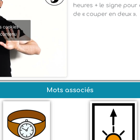
heures + le signe pour
de « couper en deux ».
s cookies
 contenu
Mots associés