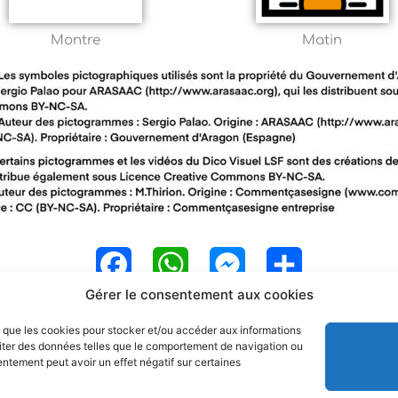
Montre
Matin
F
W
M
P
Gérer le consentement aux cookies
a
h
e
a
es que les cookies pour stocker et/ou accéder aux informations
c
a
s
r
raiter des données telles que le comportement de navigation ou
sentement peut avoir un effet négatif sur certaines
e
t
s
t