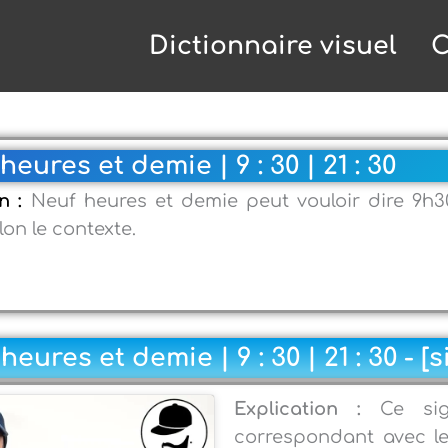
Dictionnaire visuel
C
eures et demie | 9 : 30 | 21 : 30
on :
Neuf heures et demie peut vouloir dire 9h3
elon le contexte.
eures et demie | 9 : 30 | 21 : 30 - [s
Explication :
Ce si
correspondant avec l