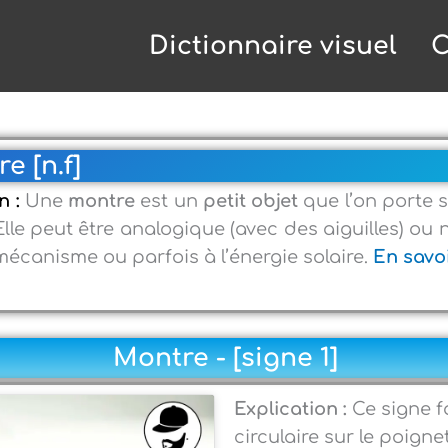
Dictionnaire visuel
C
e [n.f]
n :
Une
montre
est un
petit objet
que l’on porte 
 Elle peut être analogique (avec des aiguilles) o
 mécanisme ou parfois à l’énergie solaire.
En savoi
Montre - [signe 1]
Explication :
Ce signe f
circulaire sur le poigne