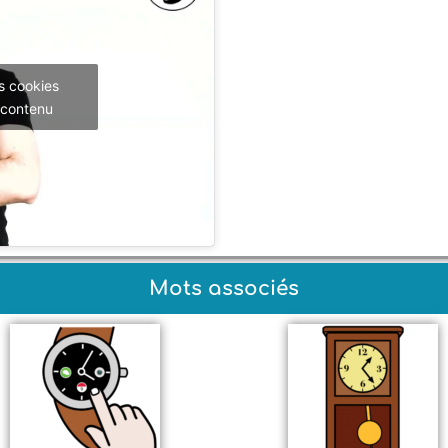
s cookies
 contenu
Mots associés