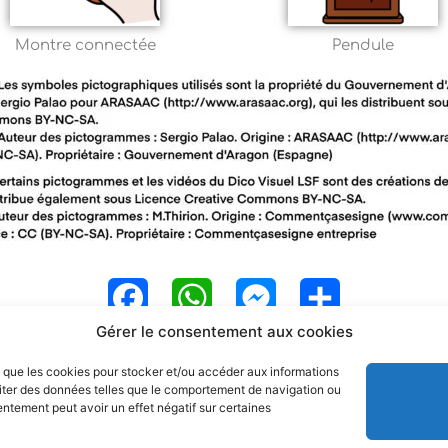
Montre connectée
Pendule
F
W
M
P
Gérer le consentement aux cookies
a
h
e
a
es que les cookies pour stocker et/ou accéder aux informations
c
a
s
r
raiter des données telles que le comportement de navigation ou
sentement peut avoir un effet négatif sur certaines
e
t
s
t