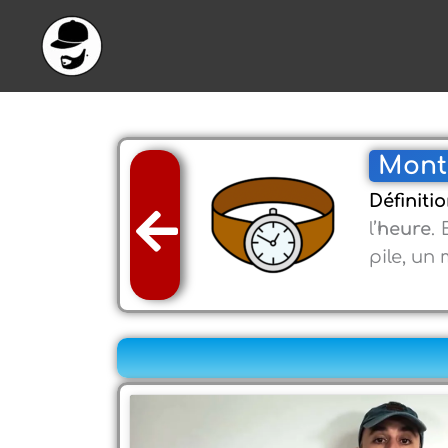
Aller
au
contenu
Montr
Définitio
l’
heure
.
pile, un