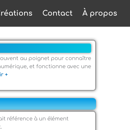
réations
Contact
À propos
souvent au poignet pour connaître
u numérique, et fonctionne avec une
r +
ait référence à un élément
t.