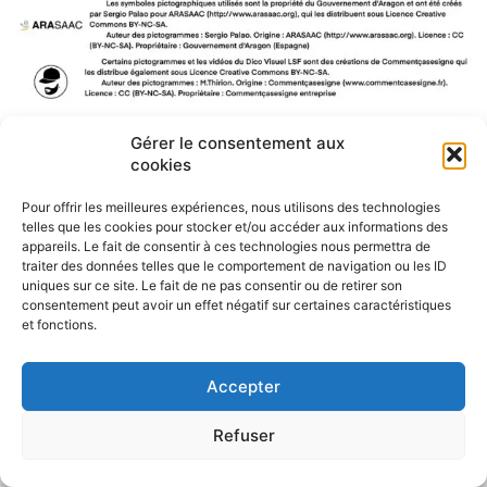
Gérer le consentement aux
F
W
M
P
cookies
a
h
e
a
c
a
s
r
Pour offrir les meilleures expériences, nous utilisons des technologies
e
t
s
t
telles que les cookies pour stocker et/ou accéder aux informations des
b
s
e
a
appareils. Le fait de consentir à ces technologies nous permettra de
o
A
n
g
traiter des données telles que le comportement de navigation ou les ID
o
p
g
e
uniques sur ce site. Le fait de ne pas consentir ou de retirer son
k
p
e
r
consentement peut avoir un effet négatif sur certaines caractéristiques
r
et fonctions.
Accepter
Refuser
Politique de confidentialité
CGU – Mentions légales
Contact