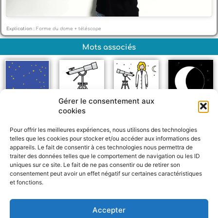
Explication :
Forme du dome + téléscope
Mots associés
Gérer le consentement aux
cookies
Étoiles
Téléscope
Astronaume
Lune
Pour offrir les meilleures expériences, nous utilisons des technologies
telles que les cookies pour stocker et/ou accéder aux informations des
appareils. Le fait de consentir à ces technologies nous permettra de
traiter des données telles que le comportement de navigation ou les ID
uniques sur ce site. Le fait de ne pas consentir ou de retirer son
consentement peut avoir un effet négatif sur certaines caractéristiques
et fonctions.
F
W
M
P
a
h
e
a
c
a
s
r
Accepter