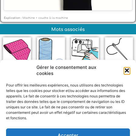
Explication :
Machine + coudre à la machine
Mots associés
Gérer le consentement aux
Tissu
Fil
Coudre à la
Aiguille
cookies
machine
Pour offrir les meilleures expériences, nous utilisons des technologies
telles que les cookies pour stocker et/ou accéder aux informations des
appareils. Le fait de consentir à ces technologies nous permettra de
traiter des données telles que le comportement de navigation ou les ID
uniques sur ce site. Le fait de ne pas consentir ou de retirer son
consentement peut avoir un effet négatif sur certaines caractéristiques
et fonctions.
F
W
M
P
a
h
e
a
c
a
s
r
Accepter