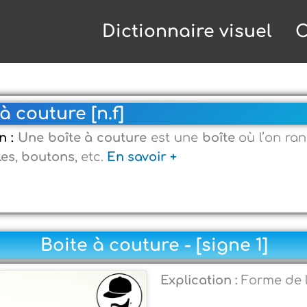
Dictionnaire visuel
C
à couture [n.f]
n :
Une boîte à couture
est une
boîte
où l’on ran
les
,
boutons
, etc.
En savoir +
Boite à couture - [signe 1]
Explication :
Forme de l