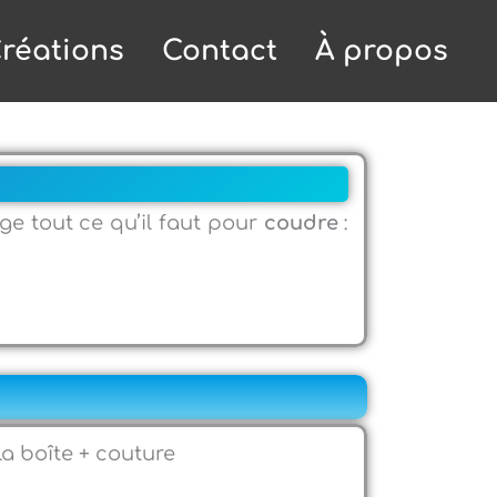
réations
Contact
À propos
ge tout ce qu’il faut pour
coudre
:
a boîte + couture