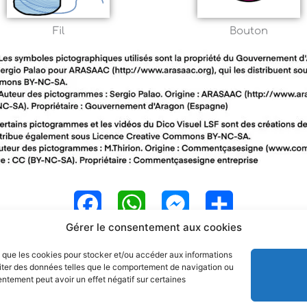
Fil
Bouton
F
W
M
P
Gérer le consentement aux cookies
a
h
e
a
es que les cookies pour stocker et/ou accéder aux informations
c
a
s
r
raiter des données telles que le comportement de navigation ou
sentement peut avoir un effet négatif sur certaines
e
t
s
t