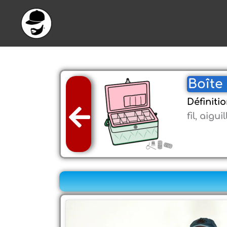
Aller
au
contenu
Boîte 
Définitio
fil
,
aiguil