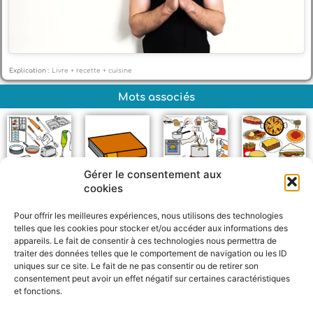
Explication :
Livre + recette + cuisine
Mots associés
Gérer le consentement aux
cookies
Objets de la cuisine
Livre
Cuisiner
Plat cuisiné
Pour offrir les meilleures expériences, nous utilisons des technologies
telles que les cookies pour stocker et/ou accéder aux informations des
appareils. Le fait de consentir à ces technologies nous permettra de
traiter des données telles que le comportement de navigation ou les ID
uniques sur ce site. Le fait de ne pas consentir ou de retirer son
consentement peut avoir un effet négatif sur certaines caractéristiques
et fonctions.
F
W
M
P