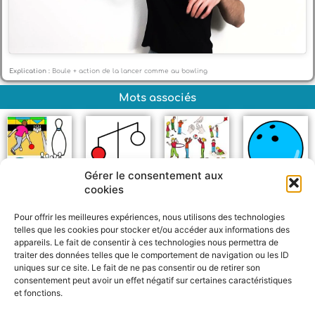
Explication :
Boule + action de la lancer comme au bowling
Mots associés
Gérer le consentement aux
cookies
Bowling
Lourd
Jeux
Boule
Pour offrir les meilleures expériences, nous utilisons des technologies
telles que les cookies pour stocker et/ou accéder aux informations des
appareils. Le fait de consentir à ces technologies nous permettra de
traiter des données telles que le comportement de navigation ou les ID
uniques sur ce site. Le fait de ne pas consentir ou de retirer son
consentement peut avoir un effet négatif sur certaines caractéristiques
et fonctions.
F
W
M
P