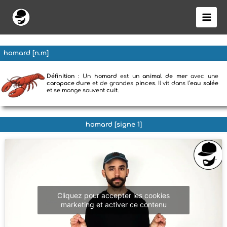
Aller
au
contenu
homard [n.m]
Définition
: Un
homard
est un
animal de mer
avec une
carapace dure
et de grandes
pinces
. Il vit dans l’
eau salée
et se mange souvent
cuit
.
homard [signe 1]
Cliquez pour accepter les cookies
marketing et activer ce contenu