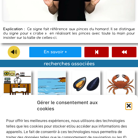
Explication :
Ce signe fait référence aux pinces du homard. Il se distingue
du signe pour « crabe » en réalisant les pinces avec toute la main pour
insister sur la taille de celles-ci.
En savoir +
recherches associées
Gérer le consentement aux
restaurant
mer
moule
crabe
cookies
Pour offrir les meilleures expériences, nous utilisons des technologies
telles que les cookies pour stocker et/ou accéder aux informations des
appareils. Le fait de consentir à ces technologies nous permettra de
traiter des données telles que le comportement de navigation ou les ID