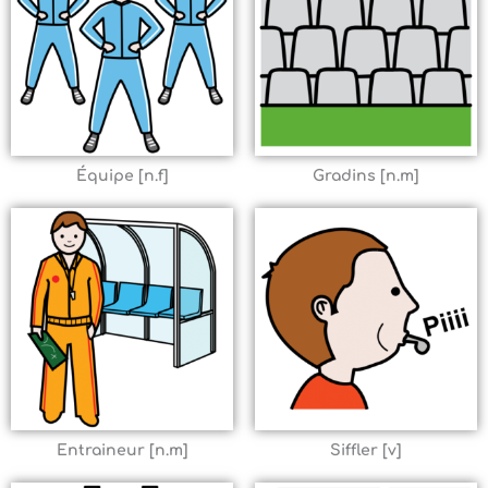
Équipe [n.f]
Gradins [n.m]
Entraineur [n.m]
Siffler [v]