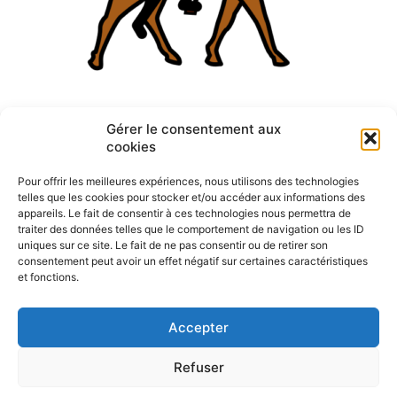
Descendre de cheval [v]
Gérer le consentement aux
cookies
Pour offrir les meilleures expériences, nous utilisons des technologies
telles que les cookies pour stocker et/ou accéder aux informations des
appareils. Le fait de consentir à ces technologies nous permettra de
traiter des données telles que le comportement de navigation ou les ID
uniques sur ce site. Le fait de ne pas consentir ou de retirer son
consentement peut avoir un effet négatif sur certaines caractéristiques
Signaler un problème
et fonctions.
Accepter
F
W
M
P
a
h
e
a
c
a
s
r
Refuser
e
t
s
t
Politique de confidentialité
CGU – Mentions légales
Contact