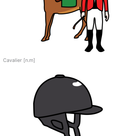
Cavalier [n.m]