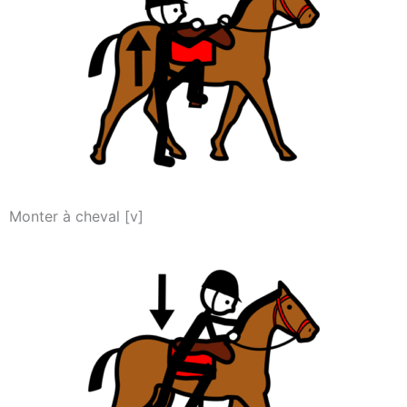
Monter à cheval [v]