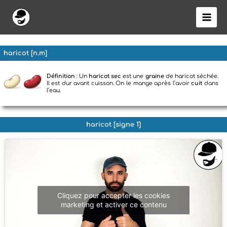
Aller
au
contenu
haricot [n.m]
Définition
: Un
haricot sec
est une
graine
de haricot séchée.
Il est dur avant cuisson. On le mange après l’avoir
cuit
dans
l’eau.
haricot [signe 1]
Cliquez pour accepter les cookies
marketing et activer ce contenu