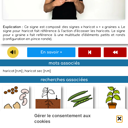
Explication :
Ce signe est composé des signes « haricot » + « graines ». Le
signe pour haricot fait référence à l’action d’écosser les haricots. Le signe
pour « graine » fait reférence à une multitude d’éléments petits et ronds
(configuration en pince ronde).
En savoir +
mots associés
haricot [n.m] ; haricot sec [n.m]
recherches associées
Gérer le consentement aux
légumineuse
terre
haricot vert
plante
cookies