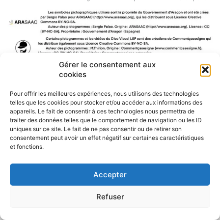
Gérer le consentement aux
cookies
F
W
M
P
a
h
e
a
Pour offrir les meilleures expériences, nous utilisons des technologies
c
a
s
r
telles que les cookies pour stocker et/ou accéder aux informations des
e
t
s
t
appareils. Le fait de consentir à ces technologies nous permettra de
b
s
e
a
traiter des données telles que le comportement de navigation ou les ID
o
A
n
g
uniques sur ce site. Le fait de ne pas consentir ou de retirer son
o
p
g
e
consentement peut avoir un effet négatif sur certaines caractéristiques
k
p
e
r
et fonctions.
r
Accepter
Refuser
Politique de confidentialité
CGU – Mentions légales
Contact