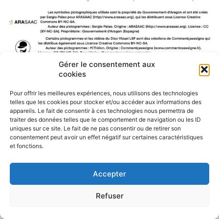
Gérer le consentement aux
cookies
F
W
M
P
a
h
e
a
Pour offrir les meilleures expériences, nous utilisons des technologies
c
a
s
r
telles que les cookies pour stocker et/ou accéder aux informations des
e
t
s
t
appareils. Le fait de consentir à ces technologies nous permettra de
b
s
e
a
traiter des données telles que le comportement de navigation ou les ID
o
A
n
g
uniques sur ce site. Le fait de ne pas consentir ou de retirer son
o
p
g
e
consentement peut avoir un effet négatif sur certaines caractéristiques
k
p
e
r
et fonctions.
r
Accepter
Refuser
Politique de confidentialité
CGU – Mentions légales
Contact