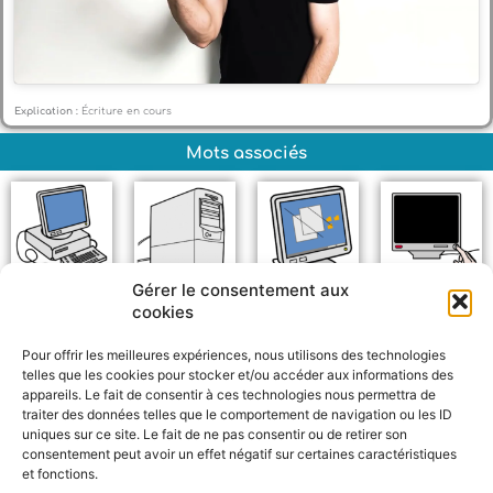
Explication :
Écriture en cours
Mots associés
Gérer le consentement aux
Ordinateur de
Unité centrale
Écran
Éteindre
cookies
bureau
Pour offrir les meilleures expériences, nous utilisons des technologies
telles que les cookies pour stocker et/ou accéder aux informations des
appareils. Le fait de consentir à ces technologies nous permettra de
traiter des données telles que le comportement de navigation ou les ID
uniques sur ce site. Le fait de ne pas consentir ou de retirer son
consentement peut avoir un effet négatif sur certaines caractéristiques
et fonctions.
F
W
M
P