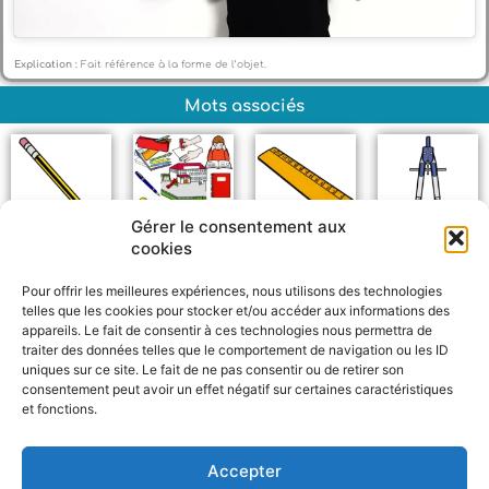
Explication :
Fait référence à la forme de l’objet.
Mots associés
Gérer le consentement aux
cookies
Crayon
École
Règle
Compas
Pour offrir les meilleures expériences, nous utilisons des technologies
telles que les cookies pour stocker et/ou accéder aux informations des
appareils. Le fait de consentir à ces technologies nous permettra de
traiter des données telles que le comportement de navigation ou les ID
uniques sur ce site. Le fait de ne pas consentir ou de retirer son
consentement peut avoir un effet négatif sur certaines caractéristiques
et fonctions.
F
W
M
P
a
h
e
a
c
a
s
r
Accepter