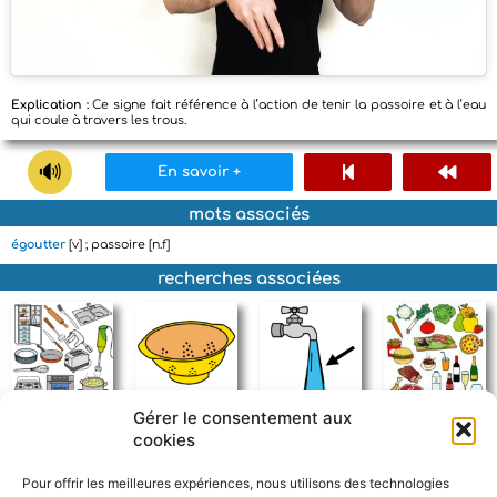
Explication :
Ce signe fait référence à l’action de tenir la passoire et à l’eau
qui coule à travers les trous.
En savoir +
mots associés
égoutter
[v] ; passoire [n.f]
recherches associées
Gérer le consentement aux
objets de la cuisine
passoire
eau
aliment
cookies
Pour offrir les meilleures expériences, nous utilisons des technologies