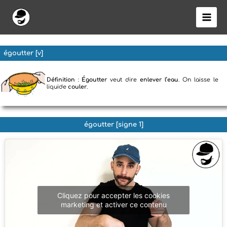
Aller
au
contenu
égoutter [v]
Définition
:
Égoutter
veut dire
enlever l’eau
. On laisse le
liquide
couler
.
égoutter [signe 1]
Cliquez pour accepter les cookies
marketing et activer ce contenu