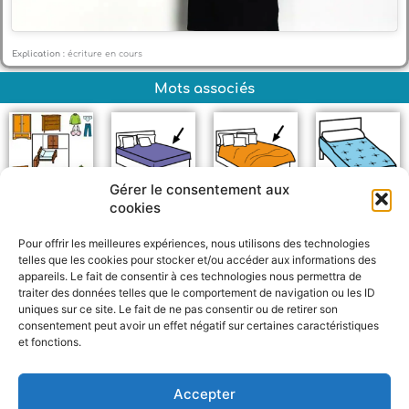
Explication :
écriture en cours
Mots associés
Gérer le consentement aux
cookies
Chambre
Drap
Couette
Matelas
Pour offrir les meilleures expériences, nous utilisons des technologies
telles que les cookies pour stocker et/ou accéder aux informations des
appareils. Le fait de consentir à ces technologies nous permettra de
traiter des données telles que le comportement de navigation ou les ID
uniques sur ce site. Le fait de ne pas consentir ou de retirer son
consentement peut avoir un effet négatif sur certaines caractéristiques
et fonctions.
F
W
M
P
a
h
e
a
c
a
s
r
Accepter