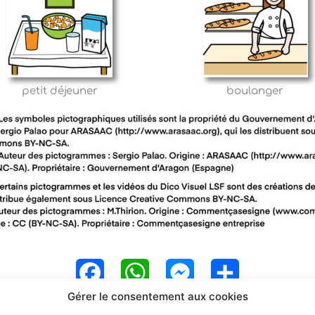
petit déjeuner
boulanger
F
W
M
P
Gérer le consentement aux cookies
a
h
e
a