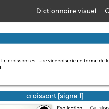
Dictionnaire visuel
C
: Le
croissant
est une
viennoiserie en forme de l
t
.
croissant [signe 1]
Explication :
Ce sign