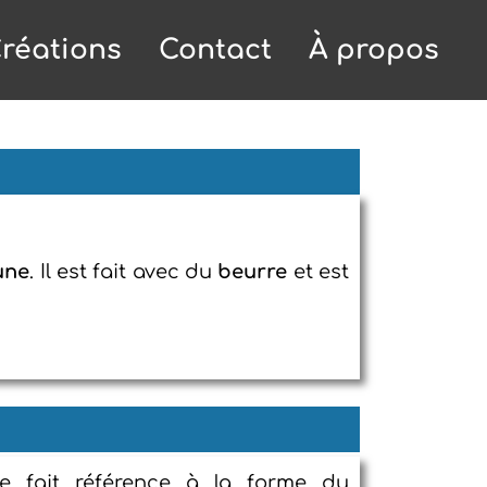
réations
Contact
À propos
une
. Il est fait avec du
beurre
et est
e fait référence à la forme du