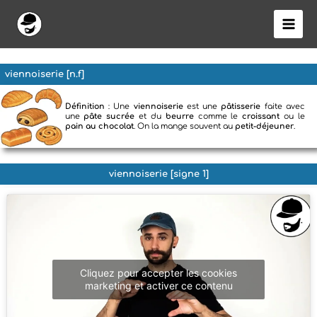
Aller
au
contenu
viennoiserie [n.f]
Définition
: Une
viennoiserie
est une
pâtisserie
faite avec
une
pâte sucrée
et du
beurre
comme le
croissant
ou le
pain au chocolat
. On la mange souvent au
petit-déjeuner
.
viennoiserie [signe 1]
Cliquez pour accepter les cookies
marketing et activer ce contenu