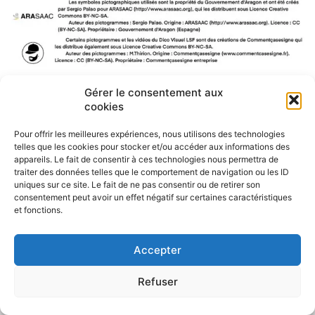
Gérer le consentement aux
F
W
M
P
cookies
a
h
e
a
c
a
s
r
Pour offrir les meilleures expériences, nous utilisons des technologies
e
t
s
t
telles que les cookies pour stocker et/ou accéder aux informations des
b
s
e
a
appareils. Le fait de consentir à ces technologies nous permettra de
o
A
n
g
traiter des données telles que le comportement de navigation ou les ID
o
p
g
e
uniques sur ce site. Le fait de ne pas consentir ou de retirer son
k
p
e
r
consentement peut avoir un effet négatif sur certaines caractéristiques
r
et fonctions.
Accepter
Refuser
Politique de confidentialité
CGU – Mentions légales
Contact