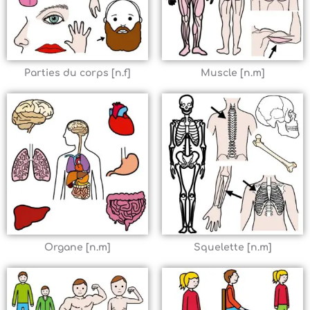
Parties du corps [n.f]
Muscle [n.m]
Organe [n.m]
Squelette [n.m]