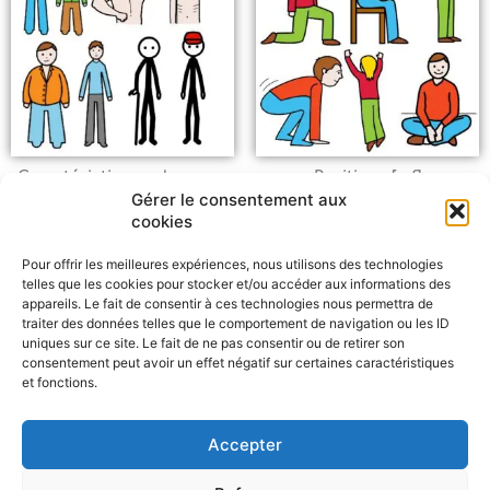
Caractéristiques du corps
Positions [n.f]
Gérer le consentement aux
cookies
Pour offrir les meilleures expériences, nous utilisons des technologies
telles que les cookies pour stocker et/ou accéder aux informations des
appareils. Le fait de consentir à ces technologies nous permettra de
traiter des données telles que le comportement de navigation ou les ID
uniques sur ce site. Le fait de ne pas consentir ou de retirer son
consentement peut avoir un effet négatif sur certaines caractéristiques
et fonctions.
Signaler un problème
Accepter
F
W
M
P
a
h
e
a
c
a
s
r